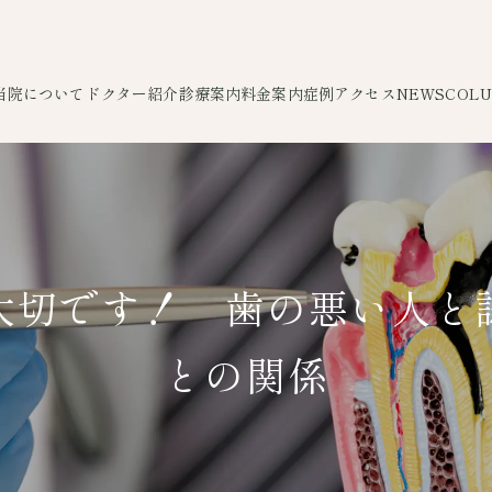
当院について
ドクター紹介
診療案内
料金案内
症例
アクセス
NEWS
COL
大切です！ 歯の悪い人と
との関係