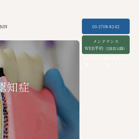
UMN
03-3708-8242
メンテナンス
WEB予約
（2回目以降）
初診の方は電話予約のみ
受け付けております。
認知症