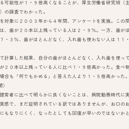
る可能性が１・９倍高くなることが、厚生労働省研究班（
）の調査でわかった。
を対象に２００３年から４年間、アンケートを実施。この
は、歯が２０本以上残っている人は２・９％。一方、歯が
７・３％、歯がほとんどなく、入れ歯も使わない人は１１
て計算した結果、自分の歯がほとんどなく、入れ歯を使っ
が２０本以上残っている人に比べ１・９倍高かった。食べ
場合も「何でもかめる」と答えた人より１・５倍高かった
新聞）
健常者に比べて明らかに良くないことは、病院勤務時代に
実感で、まだ証明されている訳ではありませんが、お口の
にもなりにくく、なったとしても回復が早いのではないか